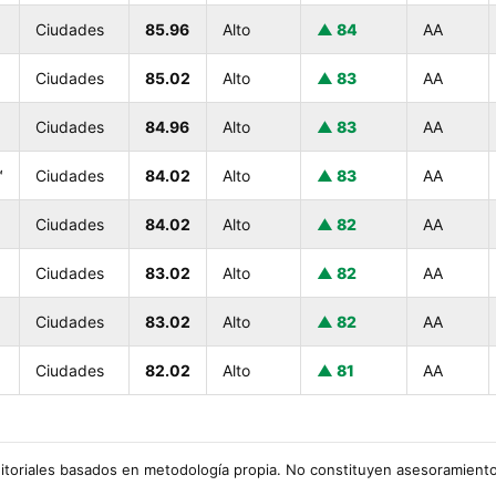
Ciudades
85.96
Alto
84
AA
Ciudades
85.02
Alto
83
AA
Ciudades
84.96
Alto
83
AA
™
Ciudades
84.02
Alto
83
AA
Ciudades
84.02
Alto
82
AA
Ciudades
83.02
Alto
82
AA
Ciudades
83.02
Alto
82
AA
Ciudades
82.02
Alto
81
AA
oriales basados en metodología propia. No constituyen asesoramiento 