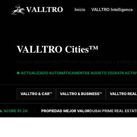
Saltar al contenido
Inicio
VALLTRO Intelligence
VALLTRO Cities™
Sección sectorial VALLTRO con fichas, rankings y análisis re
● ACTUALIZADO AUTOMÁTICAMENTE
6 AGOSTO 2026
474 ACTI
VALLTRO & CAR™
VALLTRO & BUSINESS™
VALLTRO REAL
CORE 91.26
PROPIEDAD MEJOR VALOR
DUBAI PRIME REAL ESTATE