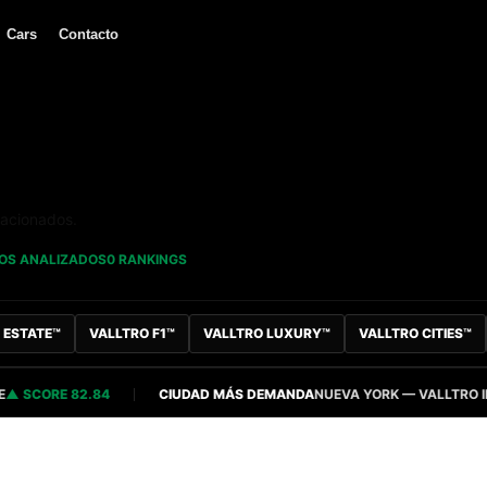
Cars
Contacto
lacionados.
VOS ANALIZADOS
0 RANKINGS
 ESTATE™
VALLTRO F1™
VALLTRO LUXURY™
VALLTRO CITIES™
SCORE 82.84
CIUDAD MÁS DEMANDA
NUEVA YORK — VALLTRO INTEL