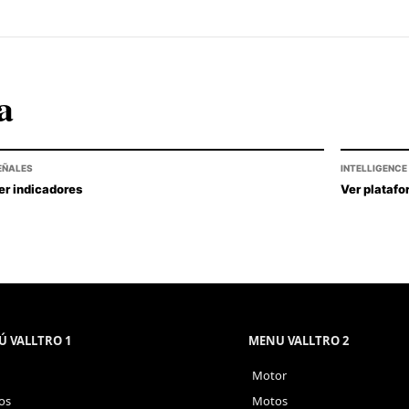
a
EÑALES
INTELLIGENCE
er indicadores
Ver plataf
 VALLTRO 1
MENU VALLTRO 2
Motor
os
Motos