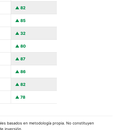
82
85
32
80
87
86
82
78
les basados en metodología propia. No constituyen
de inversión.