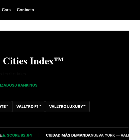
Cars
Contacto
 Cities Index™
territoriales.
LIZADOS
0 RANKINGS
ATE™
VALLTRO F1™
VALLTRO LUXURY™
CORE 82.84
CIUDAD MÁS DEMANDA
NUEVA YORK — VALLTRO INTELL