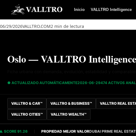
Saltar al contenido
Inicio
VALLTRO Intelligence
06/29/2026
VALLTRO.COM
2 min de lectura
Oslo — VALLTRO Intelligence
Ficha urbana con demanda, evolución, estabilidad y comparables 
● ACTUALIZADO AUTOMÁTICAMENTE
2026-06-29
474 ACTIVOS ANA
VALLTRO & CAR™
VALLTRO & BUSINESS™
VALLTRO REAL EST
VALLTRO CITIES™
VALLTRO WEALTH™
ORE 91.26
PROPIEDAD MEJOR VALOR
DUBAI PRIME REAL ESTATE
S