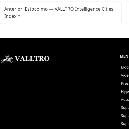
Anterior: Estocolmo — VALLTRO Intelligence Cities
Index™
MENÚ
Blog
Vide
Pres
Hype
Auto
Supe
Sup
Supe