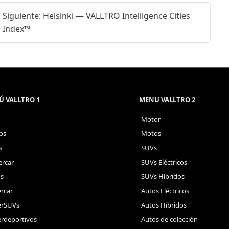
Siguiente: Helsinki — VALLTRO Intelligence Cities
Index™
 VALLTRO 1
MENU VALLTRO 2
Motor
os
Motos
s
SUVs
rcar
SUVs Eléctricos
s
SUVs Híbridos
rcar
Autos Eléctricos
erSUVs
Autos Híbridos
rdeportivos
Autos de colección