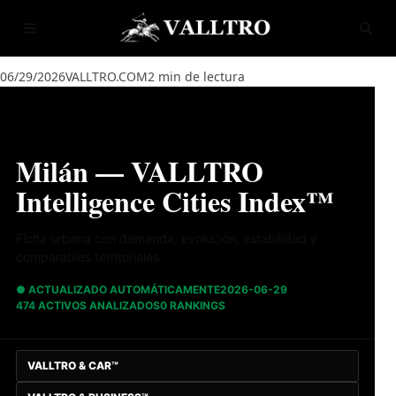
Saltar al contenido
Abrir menú
Abrir
06/29/2026
VALLTRO.COM
2 min de lectura
Milán — VALLTRO
Intelligence Cities Index™
Ficha urbana con demanda, evolución, estabilidad y
comparables territoriales.
● ACTUALIZADO AUTOMÁTICAMENTE
2026-06-29
474 ACTIVOS ANALIZADOS
0 RANKINGS
VALLTRO & CAR™