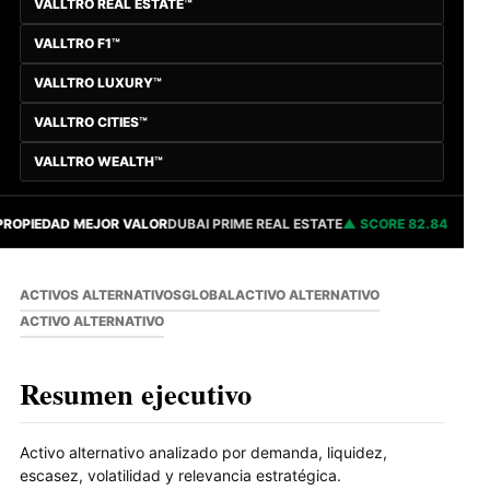
VALLTRO REAL ESTATE™
VALLTRO F1™
VALLTRO LUXURY™
VALLTRO CITIES™
VALLTRO WEALTH™
OPIEDAD MEJOR VALOR
DUBAI PRIME REAL ESTATE
SCORE 82.84
CI
ACTIVOS ALTERNATIVOS
GLOBAL
ACTIVO ALTERNATIVO
ACTIVO ALTERNATIVO
Resumen ejecutivo
Activo alternativo analizado por demanda, liquidez,
escasez, volatilidad y relevancia estratégica.