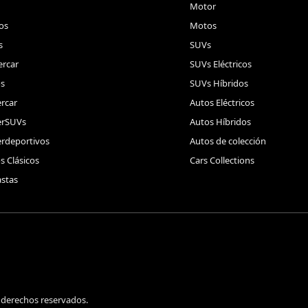
Motor
os
Motos
s
SUVs
rcar
SUVs Eléctricos
s
SUVs Híbridos
rcar
Autos Eléctricos
erSUVs
Autos Híbridos
rdeportivos
Autos de colección
s Clásicos
Cars Collections
stas
 derechos reservados.