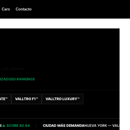
Cars
Contacto
s del sistema.
LIZADOS
0 RANKINGS
ATE™
VALLTRO F1™
VALLTRO LUXURY™
CORE 82.84
CIUDAD MÁS DEMANDA
NUEVA YORK — VALLTRO INTEL