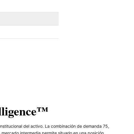
lligence™
nstitucional del activo. La combinación de demanda 75,
 mercado intermedia permite situarlo en una posición