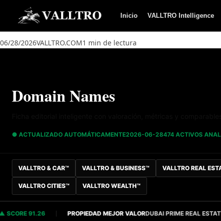
Saltar al contenido
Inicio
VALLTRO Intelligence
06/28/2026
VALLTRO.COM
1 min de lectura
Domain Names
Ficha editorial inteligente con valoración, métricas y comparable
● ACTUALIZADO AUTOMÁTICAMENTE
2026-06-28
474 ACTIVOS ANA
VALLTRO & CAR™
VALLTRO & BUSINESS™
VALLTRO REAL EST
VALLTRO CITIES™
VALLTRO WEALTH™
ORE 91.26
PROPIEDAD MEJOR VALOR
DUBAI PRIME REAL ESTATE
S