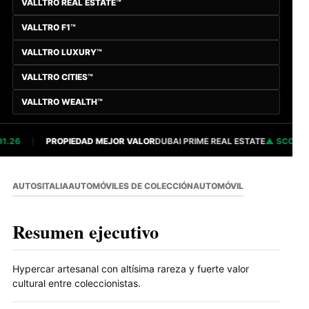
VALLTRO REAL ESTATE™
VALLTRO F1™
VALLTRO LUXURY™
VALLTRO CITIES™
VALLTRO WEALTH™
26
PROPIEDAD MEJOR VALOR
DUBAI PRIME REAL ESTATE
SCORE 82
AUTOS
ITALIA
AUTOMÓVILES DE COLECCIÓN
AUTOMÓVIL
Resumen ejecutivo
Hypercar artesanal con altísima rareza y fuerte valor
cultural entre coleccionistas.