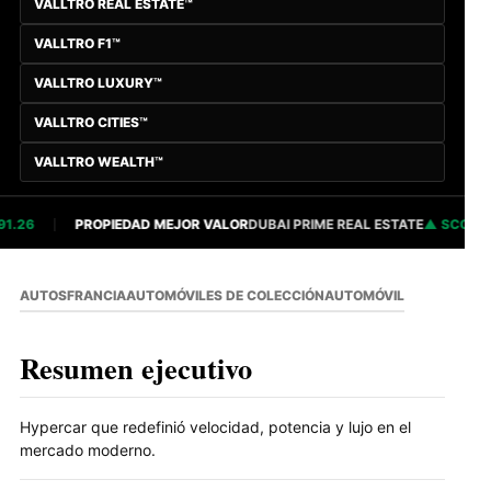
VALLTRO REAL ESTATE™
VALLTRO F1™
VALLTRO LUXURY™
VALLTRO CITIES™
VALLTRO WEALTH™
.26
PROPIEDAD MEJOR VALOR
DUBAI PRIME REAL ESTATE
SCORE 82
AUTOS
FRANCIA
AUTOMÓVILES DE COLECCIÓN
AUTOMÓVIL
Resumen ejecutivo
Hypercar que redefinió velocidad, potencia y lujo en el
mercado moderno.