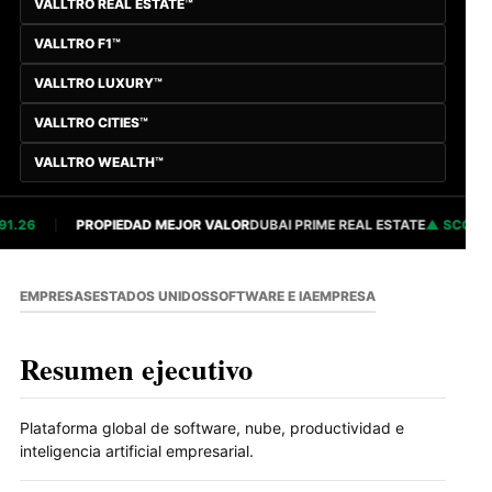
VALLTRO REAL ESTATE™
VALLTRO F1™
VALLTRO LUXURY™
VALLTRO CITIES™
VALLTRO WEALTH™
.26
PROPIEDAD MEJOR VALOR
DUBAI PRIME REAL ESTATE
SCORE 82
EMPRESAS
ESTADOS UNIDOS
SOFTWARE E IA
EMPRESA
Resumen ejecutivo
Plataforma global de software, nube, productividad e
inteligencia artificial empresarial.