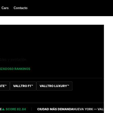
Cars
Contacto
bles y evolución.
LIZADOS
0 RANKINGS
ATE™
VALLTRO F1™
VALLTRO LUXURY™
CORE 82.84
CIUDAD MÁS DEMANDA
NUEVA YORK — VALLTRO INTEL