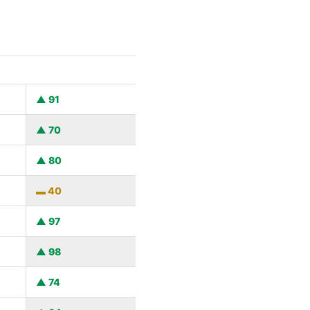
91
70
80
40
97
98
74