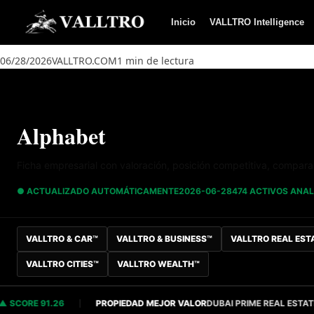
Saltar al contenido
Inicio
VALLTRO Intelligence
06/28/2026
VALLTRO.COM
1 min de lectura
Alphabet
Ficha empresarial con valoración, posición competitiva, compara
● ACTUALIZADO AUTOMÁTICAMENTE
2026-06-28
474 ACTIVOS ANA
VALLTRO & CAR™
VALLTRO & BUSINESS™
VALLTRO REAL EST
VALLTRO CITIES™
VALLTRO WEALTH™
ORE 91.26
PROPIEDAD MEJOR VALOR
DUBAI PRIME REAL ESTATE
S