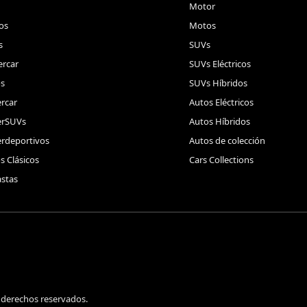
Motor
os
Motos
s
SUVs
rcar
SUVs Eléctricos
s
SUVs Híbridos
rcar
Autos Eléctricos
erSUVs
Autos Híbridos
rdeportivos
Autos de colección
s Clásicos
Cars Collections
stas
 derechos reservados.