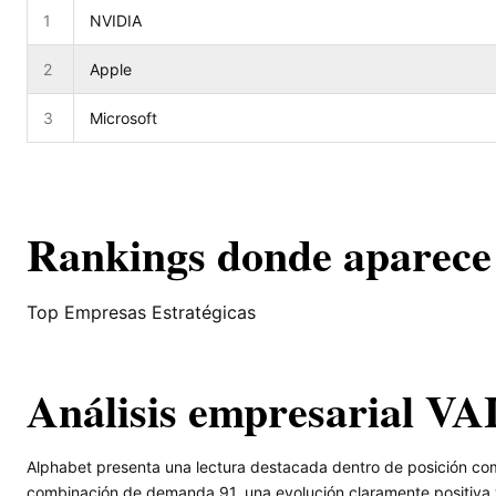
1
NVIDIA
2
Apple
3
Microsoft
Rankings donde aparece
Top Empresas Estratégicas
Análisis empresarial V
Alphabet presenta una lectura destacada dentro de posición comp
combinación de demanda 91, una evolución claramente positiva y