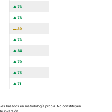
76
78
39
73
80
79
75
71
les basados en metodología propia. No constituyen
de inversión.