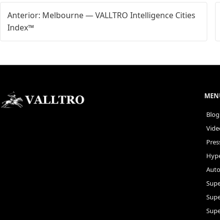
Anterior: Melbourne — VALLTRO Intelligence Cities
Index™
MENÚ
Blog
Vide
Pres
Hype
Auto
Supe
Sup
Supe