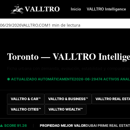
Saltar al contenido
Inicio
VALLTRO Intelligence
06/29/2026
VALLTRO.COM
1 min de lectura
Toronto — VALLTRO Intellige
Ficha urbana con demanda, evolución, estabilidad y comparables 
● ACTUALIZADO AUTOMÁTICAMENTE
2026-06-29
474 ACTIVOS ANA
VALLTRO & CAR™
VALLTRO & BUSINESS™
VALLTRO REAL EST
VALLTRO CITIES™
VALLTRO WEALTH™
ORE 91.26
PROPIEDAD MEJOR VALOR
DUBAI PRIME REAL ESTATE
S