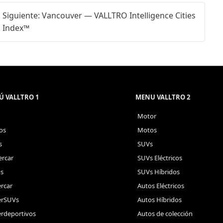
Siguiente: Vancouver — VALLTRO Intelligence Cities
Index™
 VALLTRO 1
MENU VALLTRO 2
Motor
os
Motos
s
SUVs
rcar
SUVs Eléctricos
s
SUVs Híbridos
rcar
Autos Eléctricos
erSUVs
Autos Híbridos
rdeportivos
Autos de colección