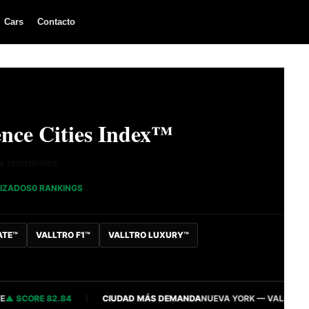
Cars
Contacto
nce Cities Index™
territoriales.
LIZADOS
0 RANKINGS
ATE™
VALLTRO F1™
VALLTRO LUXURY™
CORE 82.84
CIUDAD MÁS DEMANDA
NUEVA YORK — VALLTRO INTELL