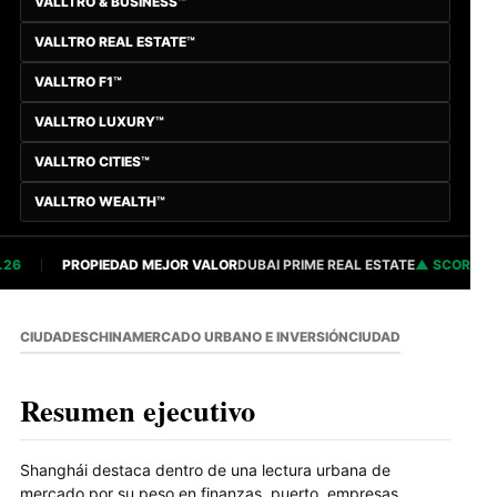
VALLTRO & BUSINESS™
VALLTRO REAL ESTATE™
VALLTRO F1™
VALLTRO LUXURY™
VALLTRO CITIES™
VALLTRO WEALTH™
PROPIEDAD MEJOR VALOR
DUBAI PRIME REAL ESTATE
SCORE 82.8
CIUDADES
CHINA
MERCADO URBANO E INVERSIÓN
CIUDAD
Resumen ejecutivo
Shanghái destaca dentro de una lectura urbana de
mercado por su peso en finanzas, puerto, empresas,