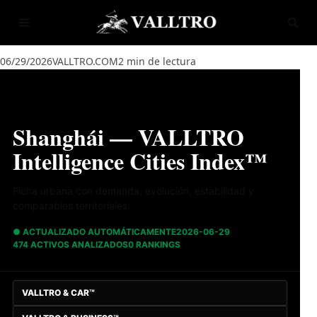
Saltar al contenido
Abrir menú
Abrir
06/29/2026
VALLTRO.COM
2 min de lectura
Shanghái — VALLTRO
Intelligence Cities Index™
Ficha urbana con demanda, evolución, estabilidad y
comparables territoriales.
● ACTUALIZADO AUTOMÁTICAMENTE
2026-06-29
474 ACTIVOS ANALIZADOS
0 RANKINGS
VALLTRO & CAR™