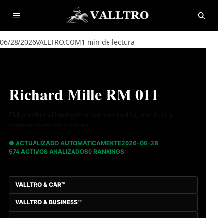
Saltar al contenido
Abrir menú
Abrir
06/28/2026
VALLTRO.COM
1 min de lectura
Richard Mille RM 011
Ficha editorial inteligente con valoración, métricas y
comparables del sistema.
● ACTUALIZADO AUTOMÁTICAMENTE
2026-06-28
574 ACTIVOS ANALIZADOS
0 RANKINGS
VALLTRO & CAR™
VALLTRO & BUSINESS™