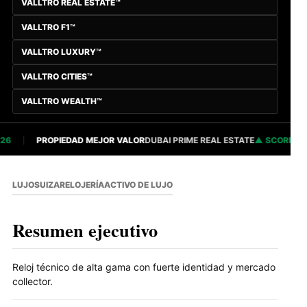
VALLTRO REAL ESTATE™
VALLTRO F1™
VALLTRO LUXURY™
VALLTRO CITIES™
VALLTRO WEALTH™
6
PROPIEDAD MEJOR VALOR
DUBAI PRIME REAL ESTATE
SCORE 82.8
LUJO
SUIZA
RELOJERÍA
ACTIVO DE LUJO
Resumen ejecutivo
Reloj técnico de alta gama con fuerte identidad y mercado
collector.