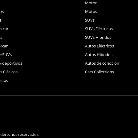
Motor
os
Motos
s
SUVs
rcar
SUVs Eléctricos
s
SUVs Híbridos
rcar
Autos Eléctricos
erSUVs
Autos Híbridos
rdeportivos
Autos de colección
s Clásicos
Cars Collections
stas
 derechos reservados.