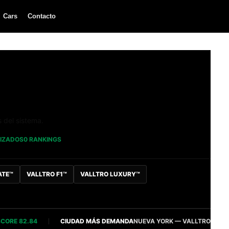
Cars
Contacto
s del sistema.
LIZADOS
0 RANKINGS
ATE™
VALLTRO F1™
VALLTRO LUXURY™
 82.84
CIUDAD MÁS DEMANDA
NUEVA YORK — VALLTRO INTELLIGEN