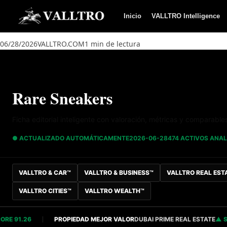
Saltar al contenido
Inicio
VALLTRO Intelligence
06/28/2026
VALLTRO.COM
1 min de lectura
Rare Sneakers
Ficha editorial inteligente con valoración, métricas y comparable
● ACTUALIZADO AUTOMÁTICAMENTE
2026-06-28
474 ACTIVOS ANA
VALLTRO & CAR™
VALLTRO & BUSINESS™
VALLTRO REAL EST
VALLTRO CITIES™
VALLTRO WEALTH™
91.26
PROPIEDAD MEJOR VALOR
DUBAI PRIME REAL ESTATE
SCORE