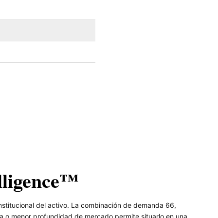
lligence™
nstitucional del activo. La combinación de demanda 66,
ada o menor profundidad de mercado permite situarlo en una