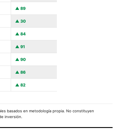
89
30
84
91
90
86
82
les basados en metodología propia. No constituyen
de inversión.