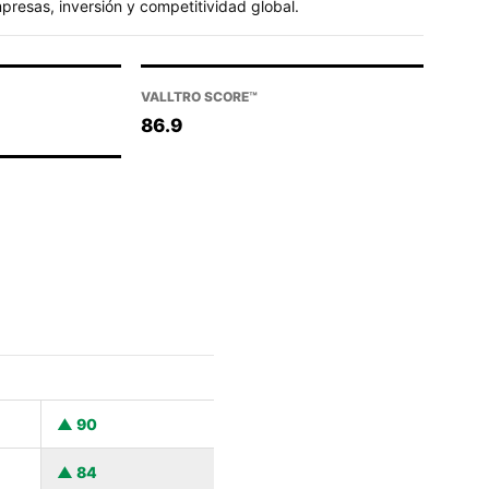
resas, inversión y competitividad global.
VALLTRO SCORE™
86.9
90
84