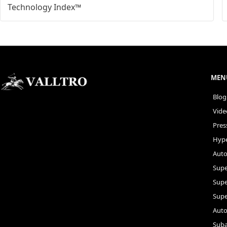
Technology Index™
MENÚ
Blog
Vide
Pres
Hype
Auto
Supe
Sup
Supe
Auto
Suba