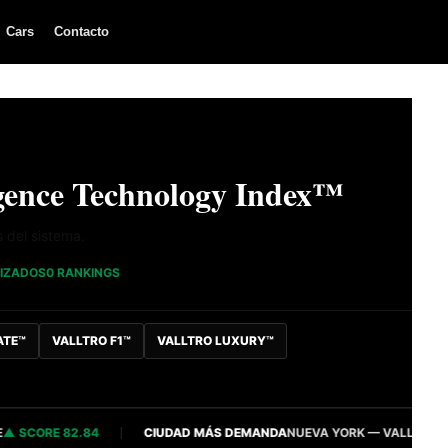
Cars
Contacto
ence Technology Index™
s del sistema.
LIZADOS
0 RANKINGS
ATE™
VALLTRO F1™
VALLTRO LUXURY™
CORE 82.84
CIUDAD MÁS DEMANDA
NUEVA YORK — VALLTRO INTELL