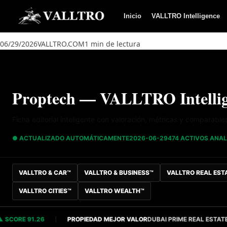
Saltar al contenido
Inicio
VALLTRO Intelligence
06/29/2026
VALLTRO.COM
1 min de lectura
Proptech — VALLTRO Intellig
Ficha editorial inteligente con valoración, métricas y comparable
● ACTUALIZADO AUTOMÁTICAMENTE
2026-06-29
474 ACTIVOS ANA
VALLTRO & CAR™
VALLTRO & BUSINESS™
VALLTRO REAL EST
VALLTRO CITIES™
VALLTRO WEALTH™
RE 91.26
PROPIEDAD MEJOR VALOR
DUBAI PRIME REAL ESTATE
S