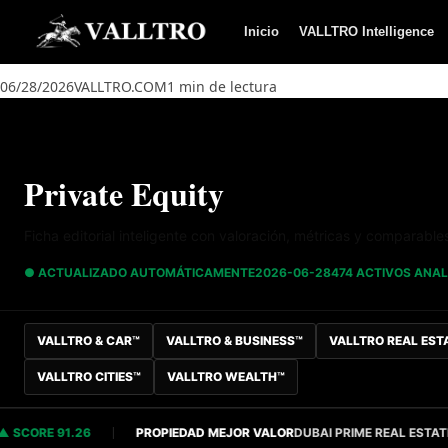
Saltar al contenido
Inicio
VALLTRO Intelligence
06/28/2026
VALLTRO.COM
1 min de lectura
Private Equity
Ficha editorial inteligente con valoración, métricas y comparable
● ACTUALIZADO AUTOMÁTICAMENTE
2026-06-28
474 ACTIVOS ANA
VALLTRO & CAR™
VALLTRO & BUSINESS™
VALLTRO REAL EST
VALLTRO CITIES™
VALLTRO WEALTH™
CORE 91.26
PROPIEDAD MEJOR VALOR
DUBAI PRIME REAL ESTATE