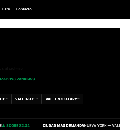
Cars
Contacto
s del sistema.
LIZADOS
0 RANKINGS
ATE™
VALLTRO F1™
VALLTRO LUXURY™
SCORE 82.84
CIUDAD MÁS DEMANDA
NUEVA YORK — VALLTRO INTEL