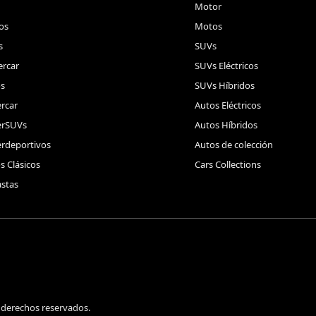
Motor
os
Motos
s
SUVs
rcar
SUVs Eléctricos
s
SUVs Híbridos
rcar
Autos Eléctricos
erSUVs
Autos Híbridos
rdeportivos
Autos de colección
s Clásicos
Cars Collections
stas
 derechos reservados.