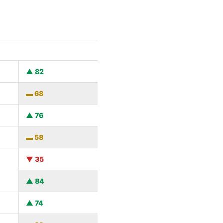
82
68
76
58
35
84
74