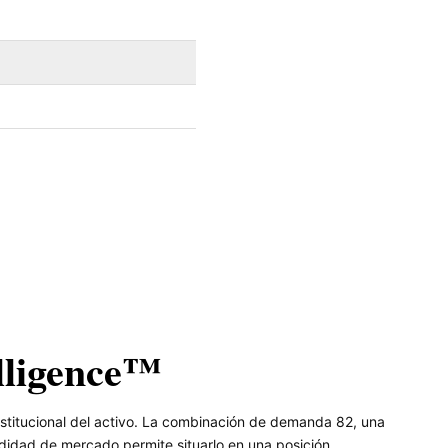
lligence™
institucional del activo. La combinación de demanda 82, una
ndidad de mercado permite situarlo en una posición