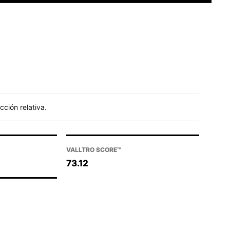
ción relativa.
VALLTRO SCORE™
73.12