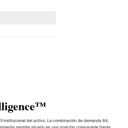
lligence™
il institucional del activo. La combinación de demanda 84,
ermedia permite situarlo en una posición comparable frente