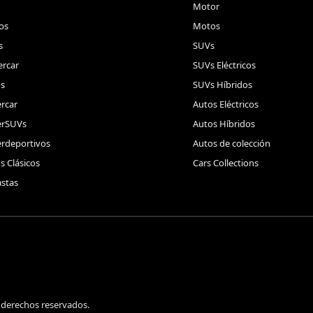
Motor
os
Motos
s
SUVs
rcar
SUVs Eléctricos
s
SUVs Híbridos
rcar
Autos Eléctricos
erSUVs
Autos Híbridos
rdeportivos
Autos de colección
s Clásicos
Cars Collections
stas
 derechos reservados.