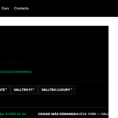
Cars
Contacto
s del sistema.
LIZADOS
0 RANKINGS
ATE™
VALLTRO F1™
VALLTRO LUXURY™
CORE 82.84
CIUDAD MÁS DEMANDA
NUEVA YORK — VALLTRO INTELL