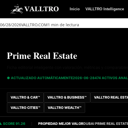
Saltar al contenido
Inicio
VALLTRO Intelligence
06/28/2026
VALLTRO.COM
1 min de lectura
Prime Real Estate
Ficha editorial inteligente con valoración, métricas y comparable
● ACTUALIZADO AUTOMÁTICAMENTE
2026-06-28
474 ACTIVOS ANA
VALLTRO & CAR™
VALLTRO & BUSINESS™
VALLTRO REAL EST
VALLTRO CITIES™
VALLTRO WEALTH™
RE 91.26
PROPIEDAD MEJOR VALOR
DUBAI PRIME REAL ESTATE
S