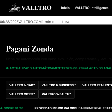
Saltar al contenido
Inicio
VALLTRO Intelligence
06/28/2026
VALLTRO.COM
1 min de lectura
Pagani Zonda
Ficha de automoción con valor, evolución, comparables y lectur
● ACTUALIZADO AUTOMÁTICAMENTE
2026-06-28
474 ACTIVOS ANA
VALLTRO & CAR™
VALLTRO & BUSINESS™
VALLTRO REAL EST
VALLTRO CITIES™
VALLTRO WEALTH™
ORE 91.26
PROPIEDAD MEJOR VALOR
DUBAI PRIME REAL ESTATE