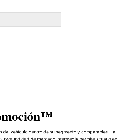
omoción™
n del vehículo dentro de su segmento y comparables. La
y profundidad de mercado intermedia permite situarlo en