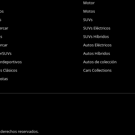
Motor
os
Motos
s
SUVs
rcar
SUVs Eléctricos
s
SUVs Híbridos
rcar
Autos Eléctricos
erSUVs
Autos Híbridos
rdeportivos
Autos de colección
s Clásicos
Cars Collections
stas
 derechos reservados.