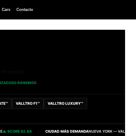
Cars
Contacto
a de mercado.
LIZADOS
0 RANKINGS
ATE™
VALLTRO F1™
VALLTRO LUXURY™
SCORE 82.84
CIUDAD MÁS DEMANDA
NUEVA YORK — VALLTRO INTEL