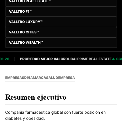
VALLTRO REAL ESTATE™
VALLTRO F1™
VALLTRO LUXURY™
VALLTRO CITIES™
VALLTRO WEALTH™
.26
PROPIEDAD MEJOR VALOR
DUBAI PRIME REAL ESTATE
SCORE 82
EMPRESAS
DINAMARCA
SALUD
EMPRESA
Resumen ejecutivo
Compañía farmacéutica global con fuerte posición en
diabetes y obesidad.