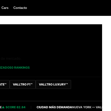
Cars
Contacto
a de mercado.
LIZADOS
0 RANKINGS
ATE™
VALLTRO F1™
VALLTRO LUXURY™
CORE 82.84
CIUDAD MÁS DEMANDA
NUEVA YORK — VALLTRO INTEL