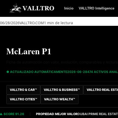
Saltar al contenido
Inicio
VALLTRO Intelligence
06/28/2026
VALLTRO.COM
1 min de lectura
McLaren P1
Ficha de automoción con valor, evolución, comparables y lectur
● ACTUALIZADO AUTOMÁTICAMENTE
2026-06-28
474 ACTIVOS ANA
VALLTRO & CAR™
VALLTRO & BUSINESS™
VALLTRO REAL EST
VALLTRO CITIES™
VALLTRO WEALTH™
ORE 91.26
PROPIEDAD MEJOR VALOR
DUBAI PRIME REAL ESTATE
S