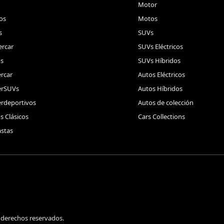
Motor
os
Motos
s
SUVs
rcar
SUVs Eléctricos
s
SUVs Híbridos
rcar
Autos Eléctricos
erSUVs
Autos Híbridos
rdeportivos
Autos de colección
s Clásicos
Cars Collections
stas
 derechos reservados.