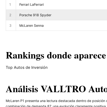
1
Ferrari LaFerrari
2
Porsche 918 Spyder
3
McLaren Senna
Rankings donde aparece
Top Autos de Inversión
Análisis VALLTRO Aut
McLaren P1 presenta una lectura destacada dentro de posición 
combinación de demanda 87, una evolución claramente positiva y