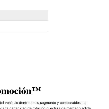
omoción™
del vehículo dentro de su segmento y comparables. La
 alta capacidad de rotación o lectura de mercado sólida