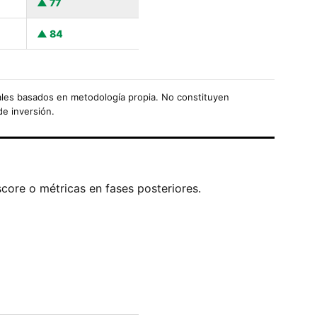
77
84
les basados en metodología propia. No constituyen
de inversión.
score o métricas en fases posteriores.