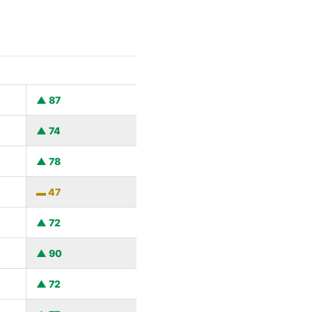
87
74
78
47
72
90
72