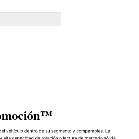
omoción™
del vehículo dentro de su segmento y comparables. La
 alta capacidad de rotación o lectura de mercado sólida