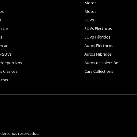
Motor
os
Motos
s
SUVs
rcar
SUVs Eléctricos
s
SUVs Híbridos
rcar
Autos Eléctricos
erSUVs
Autos Híbridos
rdeportivos
Autos de colección
s Clásicos
Cars Collections
stas
 derechos reservados.