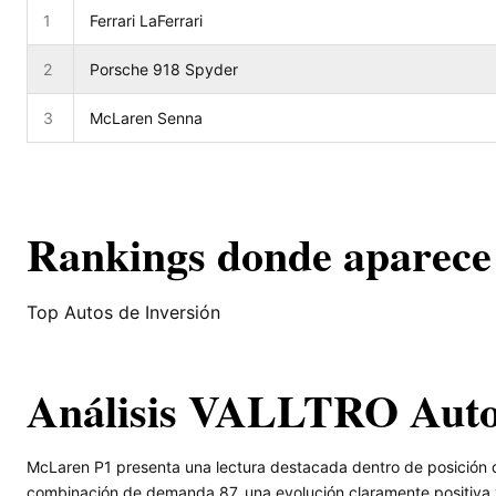
1
Ferrari LaFerrari
2
Porsche 918 Spyder
3
McLaren Senna
Rankings donde aparece
Top Autos de Inversión
Análisis VALLTRO Aut
McLaren P1 presenta una lectura destacada dentro de posición 
combinación de demanda 87, una evolución claramente positiva y