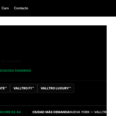
Cars
Contacto
a de mercado.
LIZADOS
0 RANKINGS
ATE™
VALLTRO F1™
VALLTRO LUXURY™
E 82.84
CIUDAD MÁS DEMANDA
NUEVA YORK — VALLTRO INTELLIGE