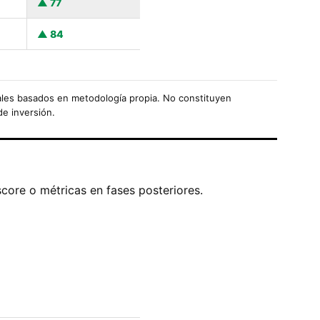
77
84
les basados en metodología propia. No constituyen
de inversión.
score o métricas en fases posteriores.