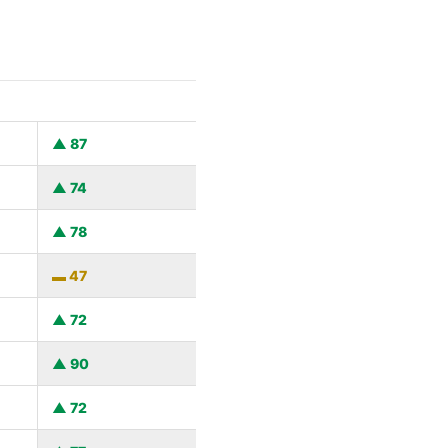
87
74
78
47
72
90
72