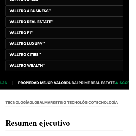
VALLTRO & BUSINESS™
VALLTRO REAL ESTATE™
VALLTRO F1™
VALLTRO LUXURY™
VALLTRO CITIES™
VALLTRO WEALTH™
6
PROPIEDAD MEJOR VALOR
DUBAI PRIME REAL ESTATE
SCORE 82.
TECNOLOGÍA
GLOBAL
MARKETING TECNOLÓGICO
TECNOLOGÍA
Resumen ejecutivo