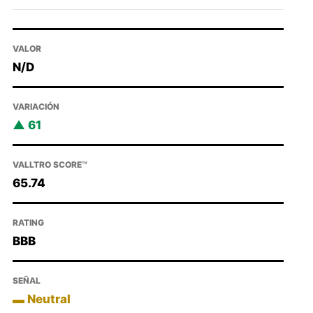
VALOR
N/D
VARIACIÓN
61
VALLTRO SCORE™
65.74
RATING
BBB
SEÑAL
Neutral