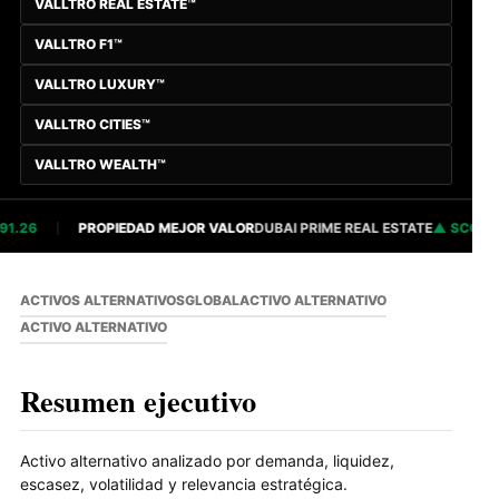
VALLTRO REAL ESTATE™
VALLTRO F1™
VALLTRO LUXURY™
VALLTRO CITIES™
VALLTRO WEALTH™
.26
PROPIEDAD MEJOR VALOR
DUBAI PRIME REAL ESTATE
SCORE 8
ACTIVOS ALTERNATIVOS
GLOBAL
ACTIVO ALTERNATIVO
ACTIVO ALTERNATIVO
Resumen ejecutivo
Activo alternativo analizado por demanda, liquidez,
escasez, volatilidad y relevancia estratégica.