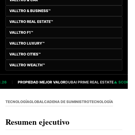
VALLTRO & BUSINESS™
VALLTRO REAL ESTATE™
VALLTRO F1™
VALLTRO LUXURY™
VALLTRO CITIES™
VALLTRO WEALTH™
26
PROPIEDAD MEJOR VALOR
DUBAI PRIME REAL ESTATE
SCORE 82.
TECNOLOGÍA
GLOBAL
CADENA DE SUMINISTRO
TECNOLOGÍA
Resumen ejecutivo