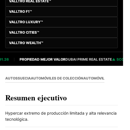
VALLTRO REAL ESTATE™
VALLTRO F1™
VALLTRO LUXURY™
VALLTRO CITIES™
VALLTRO WEALTH™
.26
PROPIEDAD MEJOR VALOR
DUBAI PRIME REAL ESTATE
SCORE 82
AUTOS
SUECIA
AUTOMÓVILES DE COLECCIÓN
AUTOMÓVIL
Resumen ejecutivo
Hypercar extremo de producción limitada y alta relevancia
tecnológica.