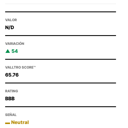
VALOR
N/D
VARIACIÓN
54
VALLTRO SCORE™
65.76
RATING
BBB
SEÑAL
Neutral