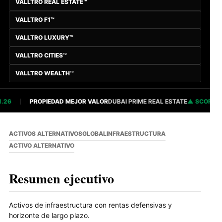
VALLTRO REAL ESTATE™
VALLTRO F1™
VALLTRO LUXURY™
VALLTRO CITIES™
VALLTRO WEALTH™
6
PROPIEDAD MEJOR VALOR
DUBAI PRIME REAL ESTATE
SCORE 82.
ACTIVOS ALTERNATIVOS
GLOBAL
INFRAESTRUCTURA
ACTIVO ALTERNATIVO
Resumen ejecutivo
Activos de infraestructura con rentas defensivas y
horizonte de largo plazo.