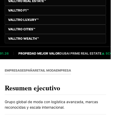
VALLTRO REAL ESTATE™
VALLTRO F1™
VALLTRO LUXURY™
VALLTRO CITIES™
VALLTRO WEALTH™
.26
PROPIEDAD MEJOR VALOR
DUBAI PRIME REAL ESTATE
SCORE 82
EMPRESAS
ESPAÑA
RETAIL MODA
EMPRESA
Resumen ejecutivo
Grupo global de moda con logística avanzada, marcas
reconocidas y escala internacional.