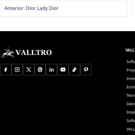
Anterior: Dior Lady Dior
VAL
Soft
Proy
Inve
Econ
Tecn
Dato
Intel
Soft
VAL