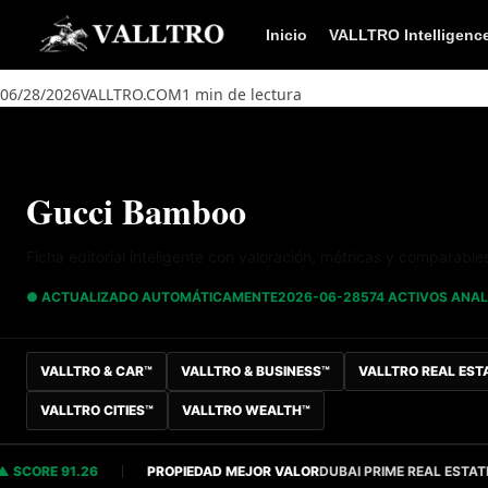
Saltar al contenido
Inicio
VALLTRO Intelligenc
06/28/2026
VALLTRO.COM
1 min de lectura
Gucci Bamboo
Ficha editorial inteligente con valoración, métricas y comparable
● ACTUALIZADO AUTOMÁTICAMENTE
2026-06-28
574 ACTIVOS ANA
VALLTRO & CAR™
VALLTRO & BUSINESS™
VALLTRO REAL EST
VALLTRO CITIES™
VALLTRO WEALTH™
ORE 91.26
PROPIEDAD MEJOR VALOR
DUBAI PRIME REAL ESTATE
S