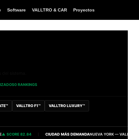
e
Software
VALLTRO & CAR
Proyectos
s del sistema.
LIZADOS
0 RANKINGS
ATE™
VALLTRO F1™
VALLTRO LUXURY™
CORE 82.84
CIUDAD MÁS DEMANDA
NUEVA YORK — VALLTRO INTELL