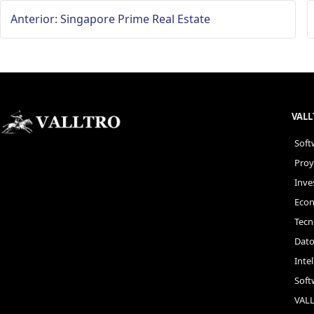
Anterior: Singapore Prime Real Estate
VAL
Soft
Proy
Inve
Econ
Tecn
Dato
Intel
Soft
VAL