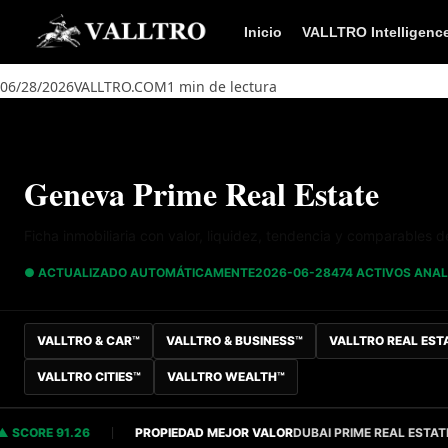
Saltar al contenido
Inicio
VALLTRO Intelligenc
06/28/2026
VALLTRO.COM
1 min de lectura
Geneva Prime Real Estate
Ficha inmobiliaria con valor, liquidez, tendencia y comparables 
● ACTUALIZADO AUTOMÁTICAMENTE
2026-06-28
474 ACTIVOS ANA
VALLTRO & CAR™
VALLTRO & BUSINESS™
VALLTRO REAL EST
VALLTRO CITIES™
VALLTRO WEALTH™
ORE 91.26
PROPIEDAD MEJOR VALOR
DUBAI PRIME REAL ESTATE
S