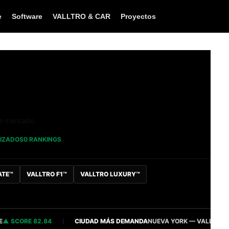
e
Software
VALLTRO & CAR
Proyectos
de mercado.
LIZADOS
0 RANKINGS
ATE™
VALLTRO F1™
VALLTRO LUXURY™
CORE 82.84
CIUDAD MÁS DEMANDA
NUEVA YORK — VALLTRO INTELL