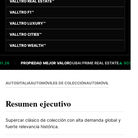
VALLTRO REAL ESTATE™
VALLTRO F1™
VALLTRO LUXURY™
VALLTRO CITIES™
VALLTRO WEALTH™
.26
PROPIEDAD MEJOR VALOR
DUBAI PRIME REAL ESTATE
SCORE 82
AUTOS
ITALIA
AUTOMÓVILES DE COLECCIÓN
AUTOMÓVIL
Resumen ejecutivo
Supercar clásico de colección con alta demanda global y
fuerte relevancia histórica.