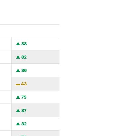
88
82
86
43
75
87
82