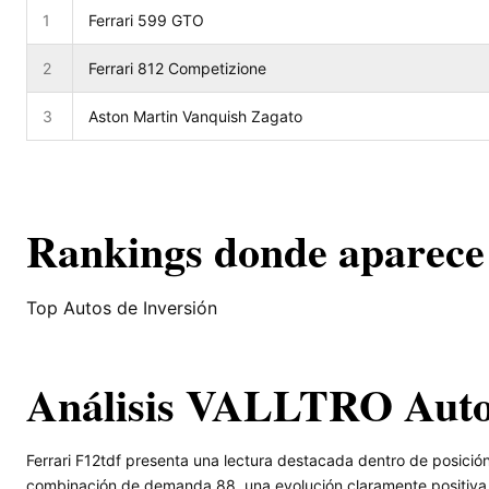
1
Ferrari 599 GTO
2
Ferrari 812 Competizione
3
Aston Martin Vanquish Zagato
Rankings donde aparece
Top Autos de Inversión
Análisis VALLTRO Aut
Ferrari F12tdf presenta una lectura destacada dentro de posici
combinación de demanda 88, una evolución claramente positiva y