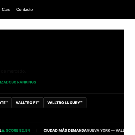
Cars
Contacto
a de mercado.
LIZADOS
0 RANKINGS
ATE™
VALLTRO F1™
VALLTRO LUXURY™
CORE 82.84
CIUDAD MÁS DEMANDA
NUEVA YORK — VALLTRO INTELL