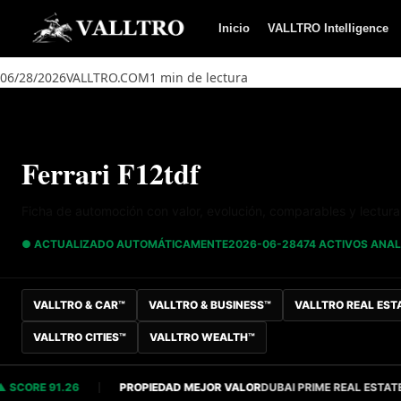
Saltar al contenido
Inicio
VALLTRO Intelligence
06/28/2026
VALLTRO.COM
1 min de lectura
Ferrari F12tdf
Ficha de automoción con valor, evolución, comparables y lectur
● ACTUALIZADO AUTOMÁTICAMENTE
2026-06-28
474 ACTIVOS ANA
VALLTRO & CAR™
VALLTRO & BUSINESS™
VALLTRO REAL EST
VALLTRO CITIES™
VALLTRO WEALTH™
ORE 91.26
PROPIEDAD MEJOR VALOR
DUBAI PRIME REAL ESTATE
S