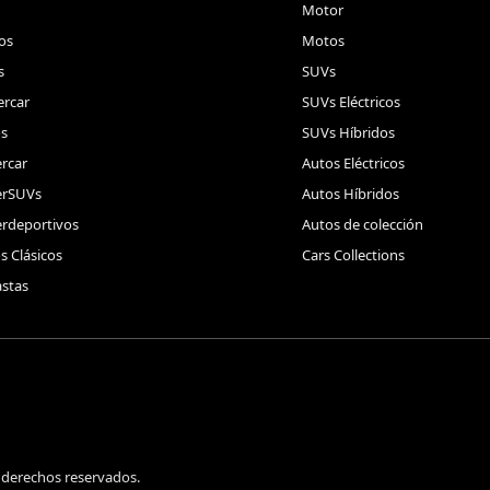
Motor
os
Motos
s
SUVs
rcar
SUVs Eléctricos
s
SUVs Híbridos
rcar
Autos Eléctricos
erSUVs
Autos Híbridos
rdeportivos
Autos de colección
s Clásicos
Cars Collections
stas
 derechos reservados.