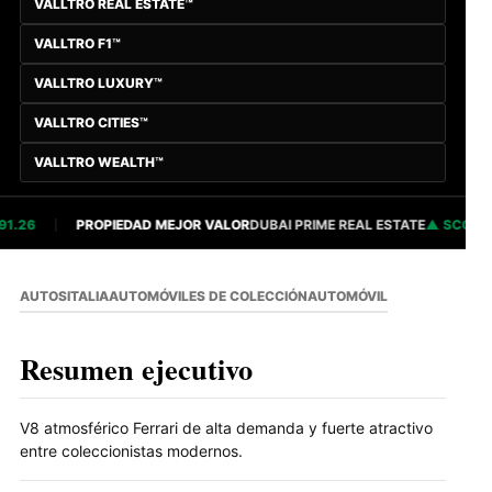
VALLTRO REAL ESTATE™
VALLTRO F1™
VALLTRO LUXURY™
VALLTRO CITIES™
VALLTRO WEALTH™
.26
PROPIEDAD MEJOR VALOR
DUBAI PRIME REAL ESTATE
SCORE 82
AUTOS
ITALIA
AUTOMÓVILES DE COLECCIÓN
AUTOMÓVIL
Resumen ejecutivo
V8 atmosférico Ferrari de alta demanda y fuerte atractivo
entre coleccionistas modernos.