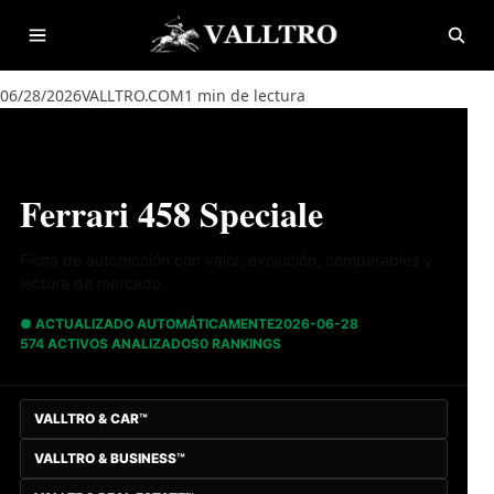
Saltar al contenido
Abrir menú
Abrir
06/28/2026
VALLTRO.COM
1 min de lectura
Ferrari 458 Speciale
Ficha de automoción con valor, evolución, comparables y
lectura de mercado.
● ACTUALIZADO AUTOMÁTICAMENTE
2026-06-28
574 ACTIVOS ANALIZADOS
0 RANKINGS
VALLTRO & CAR™
VALLTRO & BUSINESS™