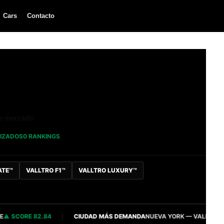
Cars
Contacto
de mercado.
LIZADOS
0 RANKINGS
ATE™
VALLTRO F1™
VALLTRO LUXURY™
SCORE 82.84
CIUDAD MÁS DEMANDA
NUEVA YORK — VALLTRO INTE