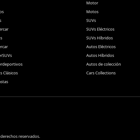
Motor
os
Motos
s
SUVs
rcar
SUVs Eléctricos
s
SUVs Híbridos
rcar
Autos Eléctricos
erSUVs
Autos Híbridos
rdeportivos
Autos de colección
s Clásicos
Cars Collections
stas
 derechos reservados.