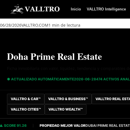
Saltar al contenido
Inicio
VALLTRO Intelligence
06/28/2026
VALLTRO.COM
1 min de lectura
Doha Prime Real Estate
Ficha inmobiliaria con valor, liquidez, tendencia y comparables 
● ACTUALIZADO AUTOMÁTICAMENTE
2026-06-28
474 ACTIVOS ANA
VALLTRO & CAR™
VALLTRO & BUSINESS™
VALLTRO REAL EST
VALLTRO CITIES™
VALLTRO WEALTH™
CORE 91.26
PROPIEDAD MEJOR VALOR
DUBAI PRIME REAL ESTATE