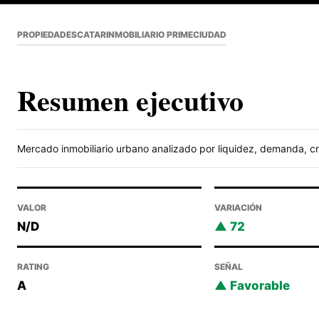
PROPIEDADES
CATAR
INMOBILIARIO PRIME
CIUDAD
Resumen ejecutivo
Mercado inmobiliario urbano analizado por liquidez, demanda, cre
VALOR
VARIACIÓN
N/D
72
RATING
SEÑAL
A
Favorable