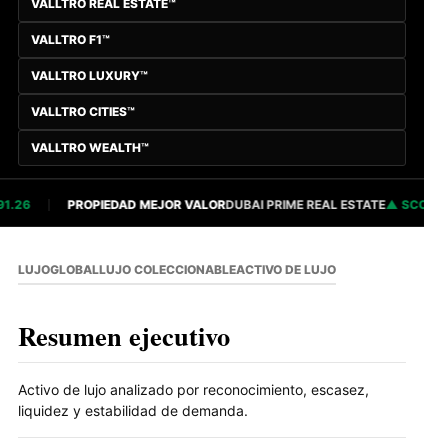
VALLTRO REAL ESTATE™
VALLTRO F1™
VALLTRO LUXURY™
VALLTRO CITIES™
VALLTRO WEALTH™
26
PROPIEDAD MEJOR VALOR
DUBAI PRIME REAL ESTATE
SCORE 82
LUJO
GLOBAL
LUJO COLECCIONABLE
ACTIVO DE LUJO
Resumen ejecutivo
Activo de lujo analizado por reconocimiento, escasez,
liquidez y estabilidad de demanda.