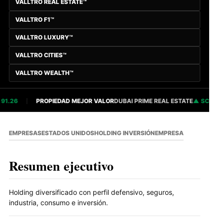
VALLTRO REAL ESTATE™
VALLTRO F1™
VALLTRO LUXURY™
VALLTRO CITIES™
VALLTRO WEALTH™
.26
PROPIEDAD MEJOR VALOR
DUBAI PRIME REAL ESTATE
SCORE 8
EMPRESAS
ESTADOS UNIDOS
HOLDING INVERSIÓN
EMPRESA
Resumen ejecutivo
Holding diversificado con perfil defensivo, seguros,
industria, consumo e inversión.