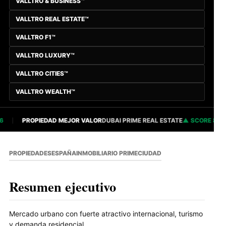
VALLTRO & BUSINESS™
VALLTRO REAL ESTATE™
VALLTRO F1™
VALLTRO LUXURY™
VALLTRO CITIES™
VALLTRO WEALTH™
PROPIEDAD MEJOR VALOR
DUBAI PRIME REAL ESTATE
SCORE 82.84
PROPIEDADES
ESPAÑA
INMOBILIARIO PRIME
CIUDAD
Resumen ejecutivo
Mercado urbano con fuerte atractivo internacional, turismo
y demanda residencial.