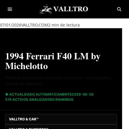
Saltar al contenido
Abrir menú
Abrir
07/01/2026
VALLTRO.COM
2 min de lectura
1994 Ferrari F40 LM by
Michelotto
Ficha de automoción con valor, evolución, comparables y
lectura de mercado.
● ACTUALIZADO AUTOMÁTICAMENTE
2026-06-30
574 ACTIVOS ANALIZADOS
0 RANKINGS
VALLTRO & CAR™