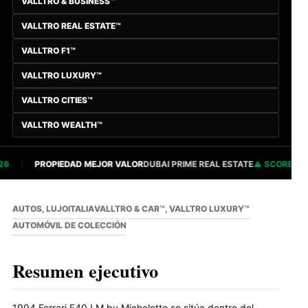
VALLTRO & BUSINESS™
VALLTRO REAL ESTATE™
VALLTRO F1™
VALLTRO LUXURY™
VALLTRO CITIES™
VALLTRO WEALTH™
PROPIEDAD MEJOR VALOR
DUBAI PRIME REAL ESTATE
SCORE 82.84
AUTOS, LUJO
ITALIA
VALLTRO & CAR™, VALLTRO LUXURY™
AUTOMÓVIL DE COLECCIÓN
Resumen ejecutivo
1994 Ferrari F40 LM by Michelotto se sitúa dentro del