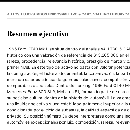
AUTOS, LUJO
ESTADOS UNIDOS
VALLTRO & CAR™, VALLTRO LUXURY™
A
Resumen ejecutivo
1966 Ford GT40 Mk II se sitúa dentro del análisis VALLTRO & 
histórico con una valoración de referencia de $13,205,000 en el
rareza, procedencia, relevancia histórica, prestigio de marca y
primer nivel. En este tipo de activo no basta con valorar potenci
la configuración, el historial documental, la conservación, la par
mercado estadounidense de grandes colecciones, competición y p
comparables disponibles.Dentro del ranking, 1966 Ford GT40 Mk 
Mercedes-Benz 300 SLR, McLaren F1, formando parte de una categ
su posición cultural dentro de la historia del automóvil. La valo
una liquidez selectiva y una estabilidad patrimonial superior a 
condicionada por el ciclo de subastas, la calidad específica de 
privado. Su posición número 36 debe interpretarse como una lec
automóviles excepcionales por lujo, competición, rareza, relevanc