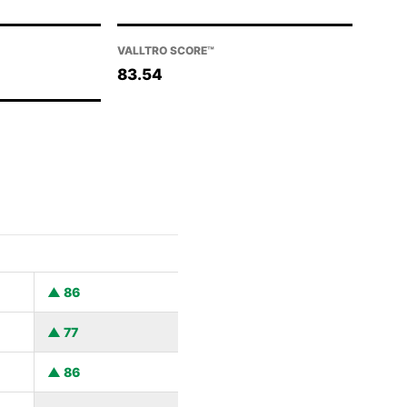
VALLTRO SCORE™
83.54
86
77
86