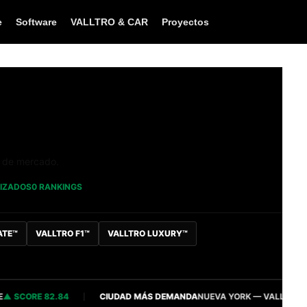
e
Software
VALLTRO & CAR
Proyectos
a de mercado.
LIZADOS
0 RANKINGS
ATE™
VALLTRO F1™
VALLTRO LUXURY™
CORE 82.84
CIUDAD MÁS DEMANDA
NUEVA YORK — VALLTRO INTELL