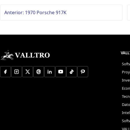
Anterior: 1970 Porsche 917K
VAL
Soft
Proy
Inve
Econ
Tecn
Dato
Intel
Soft
VAL