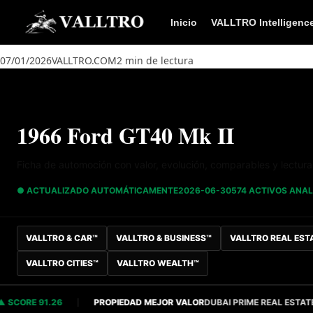
Saltar al contenido
Inicio
VALLTRO Intelligenc
07/01/2026
VALLTRO.COM
2 min de lectura
1966 Ford GT40 Mk II
Ficha de automoción con valor, evolución, comparables y lectur
● ACTUALIZADO AUTOMÁTICAMENTE
2026-06-30
574 ACTIVOS ANA
VALLTRO & CAR™
VALLTRO & BUSINESS™
VALLTRO REAL EST
VALLTRO CITIES™
VALLTRO WEALTH™
RE 91.26
PROPIEDAD MEJOR VALOR
DUBAI PRIME REAL ESTATE
S