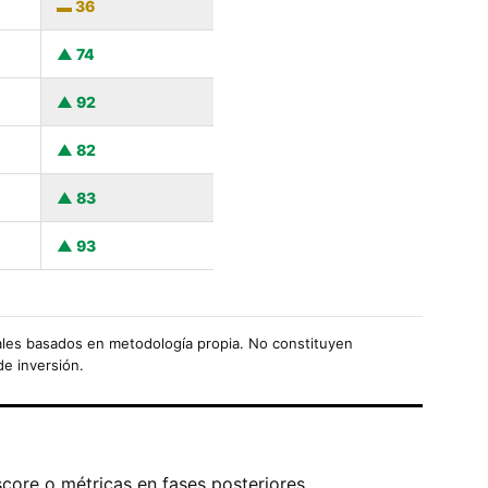
36
74
92
82
83
93
les basados en metodología propia. No constituyen
de inversión.
score o métricas en fases posteriores.