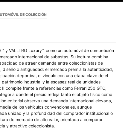
UTOMÓVIL DE COLECCIÓN
CAR™ y VALLTRO Luxury™ como un automóvil de competición
 mercado internacional de subastas. Su lectura combina
 capacidad de atraer demanda entre coleccionistas de
a, diseño o antigüedad: el mercado premia la autenticidad,
ticipación deportiva, el vínculo con una etapa clave de el
atrimonio industrial y la escasez real de unidades
II compite frente a referencias como Ferrari 250 GTO,
oría donde el precio refleja tanto el objeto físico como
ración editorial observa una demanda internacional elevada,
la media de los vehículos convencionales, aunque
cada unidad y la profundidad del comprador institucional o
tura de mercado de alto valor, orientada a comparar
ia y atractivo coleccionista.