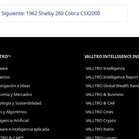
Siguiente: 1962 Shelby 260 Cobra CSX2000
LTRO™
VALLTRO INTELLIGENCE I
ware
VALLTRO Intelligence
ectos
VALLTRO Intelligence Report
stigación e Ideas
VALLTRO Global Wealth Ran
omía y Mercados
VALLTRO & Business
ología y Sostenibilidad
VALLTRO & CAR
s y Algoritmos
VALLTRO Cities
igencia Artificial
VALLTRO Crypto
ware e inteligencia aplicada
VALLTRO Items
LTRO & CAR™
VALLTRO Luxury