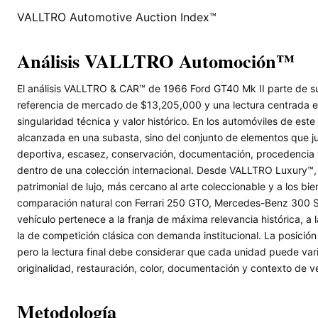
VALLTRO Automotive Auction Index™
Análisis VALLTRO Automoción™
El análisis VALLTRO & CAR™ de 1966 Ford GT40 Mk II parte de su
referencia de mercado de $13,205,000 y una lectura centrada en
singularidad técnica y valor histórico. En los automóviles de este
alcanzada en una subasta, sino del conjunto de elementos que jus
deportiva, escasez, conservación, documentación, procedencia
dentro de una colección internacional. Desde VALLTRO Luxury™,
patrimonial de lujo, más cercano al arte coleccionable y a los b
comparación natural con Ferrari 250 GTO, Mercedes-Benz 300 SL
vehículo pertenece a la franja de máxima relevancia histórica, a
la de competición clásica con demanda institucional. La posició
pero la lectura final debe considerar que cada unidad puede vari
originalidad, restauración, color, documentación y contexto de v
Metodología