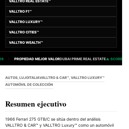
VALLTRO REAL ESTATE™
VALLTRO F1™
VALLTRO LUXURY™
VALLTRO CITIES™
VALLTRO WEALTH™
PROPIEDAD MEJOR VALOR
DUBAI PRIME REAL ESTATE
SCORE 82.84
AUTOS, LUJO
ITALIA
VALLTRO & CAR™, VALLTRO LUXURY™
AUTOMÓVIL DE COLECCIÓN
Resumen ejecutivo
1966 Ferrari 275 GTB/C se sitúa dentro del análisis
VALLTRO & CAR™ y VALLTRO Luxury™ como un automóvil