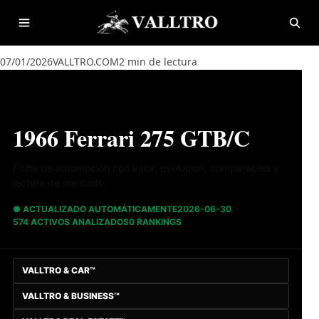
Saltar al contenido
Abrir menú
Abrir
07/01/2026
VALLTRO.COM
2 min de lectura
1966 Ferrari 275 GTB/C
Ficha de automoción con valor, evolución, comparables y
lectura de mercado.
● ACTUALIZADO AUTOMÁTICAMENTE
2026-06-30
574 ACTIVOS ANALIZADOS
0 RANKINGS
VALLTRO & CAR™
VALLTRO & BUSINESS™