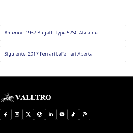
Anterior: 1937 Bugatti Type 57SC Atalante
Siguiente: 2017 Ferrari LaFerrari Aperta