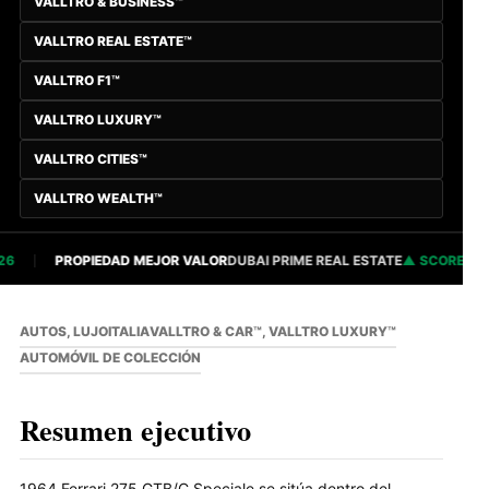
VALLTRO & BUSINESS™
VALLTRO REAL ESTATE™
VALLTRO F1™
VALLTRO LUXURY™
VALLTRO CITIES™
VALLTRO WEALTH™
PROPIEDAD MEJOR VALOR
DUBAI PRIME REAL ESTATE
SCORE 82.84
AUTOS, LUJO
ITALIA
VALLTRO & CAR™, VALLTRO LUXURY™
AUTOMÓVIL DE COLECCIÓN
Resumen ejecutivo
1964 Ferrari 275 GTB/C Speciale se sitúa dentro del