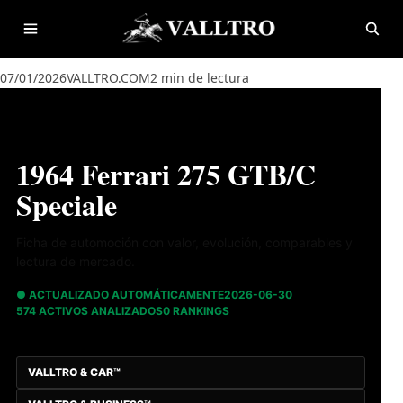
Saltar al contenido
Abrir menú
Abrir
07/01/2026
VALLTRO.COM
2 min de lectura
1964 Ferrari 275 GTB/C
Speciale
Ficha de automoción con valor, evolución, comparables y
lectura de mercado.
● ACTUALIZADO AUTOMÁTICAMENTE
2026-06-30
574 ACTIVOS ANALIZADOS
0 RANKINGS
VALLTRO & CAR™