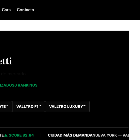
Cars
Contacto
tti
a de mercado.
LIZADOS
0 RANKINGS
ATE™
VALLTRO F1™
VALLTRO LUXURY™
SCORE 82.84
CIUDAD MÁS DEMANDA
NUEVA YORK — VALLTRO INTEL