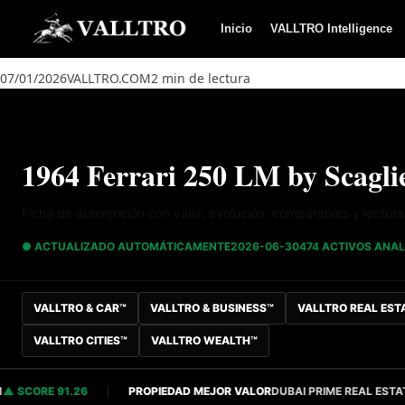
Saltar al contenido
Inicio
VALLTRO Intelligence
07/01/2026
VALLTRO.COM
2 min de lectura
1964 Ferrari 250 LM by Scaglie
Ficha de automoción con valor, evolución, comparables y lectur
● ACTUALIZADO AUTOMÁTICAMENTE
2026-06-30
474 ACTIVOS ANA
VALLTRO & CAR™
VALLTRO & BUSINESS™
VALLTRO REAL EST
VALLTRO CITIES™
VALLTRO WEALTH™
ORE 91.26
PROPIEDAD MEJOR VALOR
DUBAI PRIME REAL ESTATE