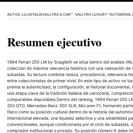
AUTOS, LUJO
ITALIA
VALLTRO & CAR™, VALLTRO LUXURY™
AUTOMÓVIL 
Resumen ejecutivo
1964 Ferrari 250 LM by Scaglietti se sitúa dentro del análisi
colección de máxima relevancia histórica con una valoración de
subastas. Su lectura combina rareza, procedencia, relevancia h
entre coleccionistas de primer nivel. En este tipo de activo no 
premia la autenticidad, la configuración, el historial documental, 
una etapa clave de la tradición italiana de carrocería, competici
comparables disponibles.Dentro del ranking, 1964 Ferrari 250 LM
250 GTO, Mercedes-Benz 300 SLR, McLaren F1, formando parte de
físico como su posición cultural dentro de la historia del automó
internacional elevada, una liquidez selectiva y una estabilidad pa
convencionales, aunque condicionada por el ciclo de subastas, l
comprador institucional o privado. Su posición número 6 debe in