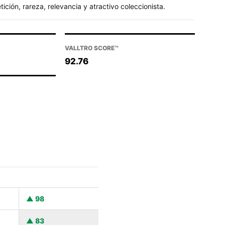
ción, rareza, relevancia y atractivo coleccionista.
VALLTRO SCORE™
92.76
98
83