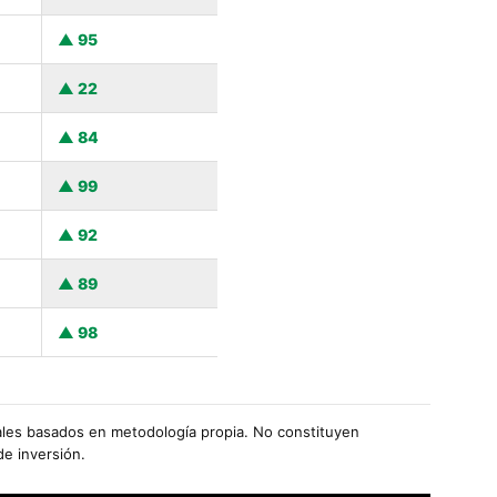
95
22
84
99
92
89
98
les basados en metodología propia. No constituyen
de inversión.