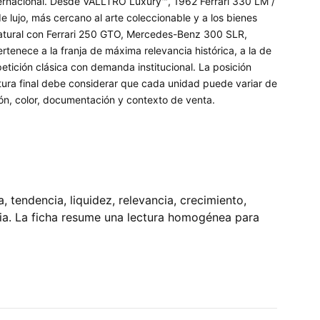
ernacional. Desde VALLTRO Luxury™, 1962 Ferrari 330 LM /
e lujo, más cercano al arte coleccionable y a los bienes
atural con Ferrari 250 GTO, Mercedes-Benz 300 SLR,
rtenece a la franja de máxima relevancia histórica, a la de
tición clásica con demanda institucional. La posición
ctura final debe considerar que cada unidad puede variar de
ción, color, documentación y contexto de venta.
tendencia, liquidez, relevancia, crecimiento,
pia. La ficha resume una lectura homogénea para