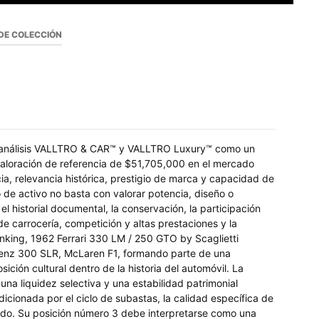
DE COLECCIÓN
el análisis VALLTRO & CAR™ y VALLTRO Luxury™ como un
valoración de referencia de $51,705,000 en el mercado
ia, relevancia histórica, prestigio de marca y capacidad de
o de activo no basta con valorar potencia, diseño o
l historial documental, la conservación, la participación
 de carrocería, competición y altas prestaciones y la
nking, 1962 Ferrari 330 LM / 250 GTO by Scaglietti
Benz 300 SLR, McLaren F1, formando parte de una
sición cultural dentro de la historia del automóvil. La
una liquidez selectiva y una estabilidad patrimonial
icionada por el ciclo de subastas, la calidad específica de
vado. Su posición número 3 debe interpretarse como una