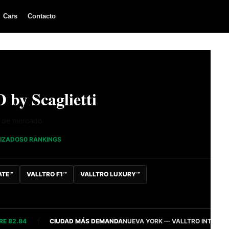
Cars
Contacto
 by Scaglietti
a de mercado.
LIZADOS
0 RANKINGS
ATE™
VALLTRO F1™
VALLTRO LUXURY™
.84
CIUDAD MÁS DEMANDA
NUEVA YORK — VALLTRO INTELLIGENCE 