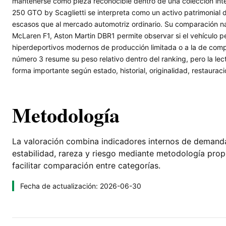
mantenerse como pieza reconocible dentro de una colección int
250 GTO by Scaglietti se interpreta como un activo patrimonial d
escasos que al mercado automotriz ordinario. Su comparación n
McLaren F1, Aston Martin DBR1 permite observar si el vehículo pe
hiperdeportivos modernos de producción limitada o a la de compe
número 3 resume su peso relativo dentro del ranking, pero la le
forma importante según estado, historial, originalidad, restaura
Metodología
La valoración combina indicadores internos de demanda, 
estabilidad, rareza y riesgo mediante metodología pro
facilitar comparación entre categorías.
Fecha de actualización: 2026-06-30