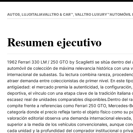
AUTOS, LUJO
ITALIA
VALLTRO & CAR™, VALLTRO LUXURY™
AUTOMÓVIL 
Resumen ejecutivo
1962 Ferrari 330 LM / 250 GTO by Scaglietti se sitúa dentro d
automóvil de colección de máxima relevancia histórica con una 
internacional de subastas. Su lectura combina rareza, procedenc
atraer demanda entre coleccionistas de primer nivel. En este tip
antigüedad: el mercado premia la autenticidad, la configuración, e
deportiva, el vínculo con una etapa clave de la tradición italiana
escasez real de unidades comparables disponibles.Dentro del ra
compite frente a referencias como Ferrari 250 GTO, Mercedes-
categoría donde el precio refleja tanto el objeto físico como su po
valoración editorial observa una demanda internacional elevada, 
superior a la media de los vehículos convencionales, aunque cond
cada unidad y la profundidad del comprador institucional o pri