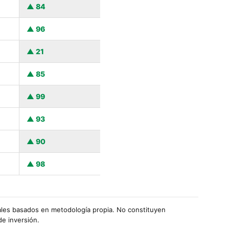
84
96
21
85
99
93
90
98
les basados en metodología propia. No constituyen
de inversión.