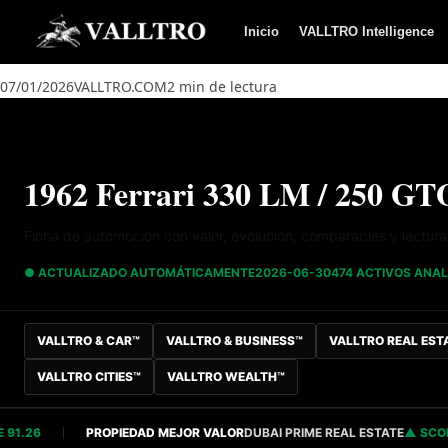
Saltar al contenido
Inicio
VALLTRO Intelligence
07/01/2026
VALLTRO.COM
2 min de lectura
1962 Ferrari 330 LM / 250 GTO
Ficha de automoción con valor, evolución, comparables y lectur
● ACTUALIZADO AUTOMÁTICAMENTE
2026-06-30
474 ACTIVOS ANA
VALLTRO & CAR™
VALLTRO & BUSINESS™
VALLTRO REAL EST
VALLTRO CITIES™
VALLTRO WEALTH™
6
PROPIEDAD MEJOR VALOR
DUBAI PRIME REAL ESTATE
SCORE 82