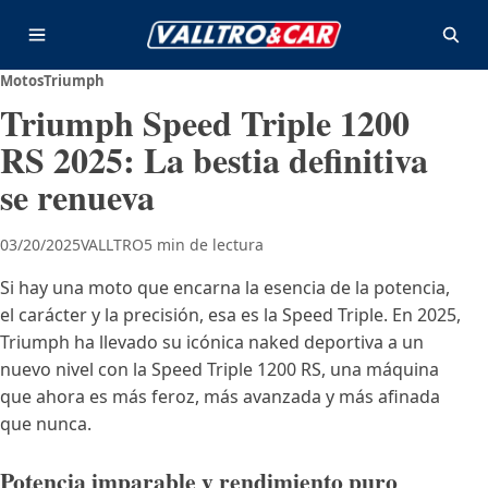
Saltar al contenido
Abrir menú
Abrir
Motos
Triumph
Triumph Speed Triple 1200
RS 2025: La bestia definitiva
se renueva
03/20/2025
VALLTRO
5 min de lectura
Si hay una moto que encarna la esencia de la potencia,
el carácter y la precisión, esa es la Speed Triple. En 2025,
Triumph ha llevado su icónica naked deportiva a un
nuevo nivel con la Speed Triple 1200 RS, una máquina
que ahora es más feroz, más avanzada y más afinada
que nunca.
Potencia imparable y rendimiento puro