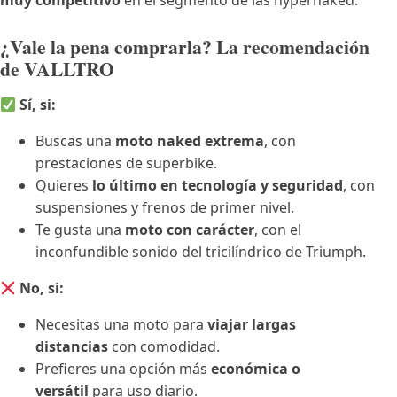
muy competitivo
en el segmento de las hypernaked.
¿Vale la pena comprarla? La recomendación
de VALLTRO
Sí, si:
Buscas una
moto naked extrema
, con
prestaciones de superbike.
Quieres
lo último en tecnología y seguridad
, con
suspensiones y frenos de primer nivel.
Te gusta una
moto con carácter
, con el
inconfundible sonido del tricilíndrico de Triumph.
No, si:
Necesitas una moto para
viajar largas
distancias
con comodidad.
Prefieres una opción más
económica o
versátil
para uso diario.