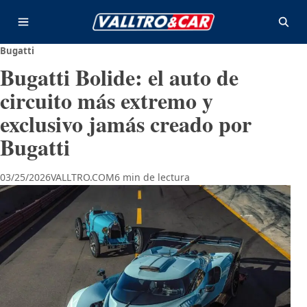
Saltar al contenido
Abrir menú
Abrir
Bugatti
Bugatti Bolide: el auto de
circuito más extremo y
exclusivo jamás creado por
Bugatti
03/25/2026
VALLTRO.COM
6 min de lectura