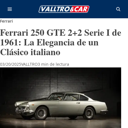
Saltar al contenido
Abrir menú
Abrir
Ferrari
Ferrari 250 GTE 2+2 Serie I de
1961: La Elegancia de un
Clásico italiano
03/20/2025
VALLTRO
3 min de lectura