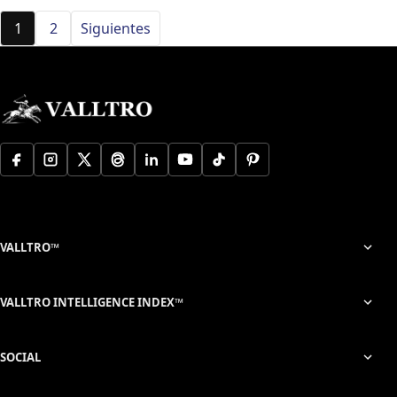
Paginación de entradas
1
2
Siguientes
VALLTRO™
VALLTRO INTELLIGENCE INDEX™
SOCIAL