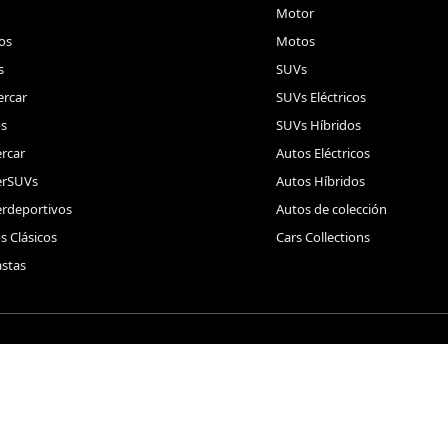
Motor
os
Motos
s
SUVs
rcar
SUVs Eléctricos
s
SUVs Híbridos
rcar
Autos Eléctricos
erSUVs
Autos Híbridos
rdeportivos
Autos de colección
s Clásicos
Cars Collections
stas
 derechos reservados.