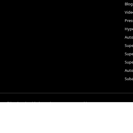
Blog
Vide
Pres
Hype
Auto
Supe
Sup
Supe
Auto
Suba
Política de privacidad
Quienes somos
Cookies
Contacto
Configuración de privacidad
© 2026 VALLTRO™ | Tecnología, inteligencia y productos propios. Todos los